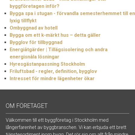
byggföretagen inför?
Bygga spa i stugan - förvandla semesterhemmet till en
lyxig tillflykt
Ombyggnad av hotell
Bygga om ett k-märkt hus – detta gäller
Bygglov för tillbyggnad
Energiåtgärder | Tillägsisolering och andra
energisnåla lösningar
Hyresgästanpassning Stockholm
Friluftsbad - regler, definition, bygglov
Intresset för mindre lägenheter ökar
OM FÖRETAGET
Välkommen till ett byggföretag i Stockholm med
långerfarenhet av byggbranschen. Vi kan erbjuda ett brett
tjänstesortiment inom bygg. Det rör sig om allt från mindre