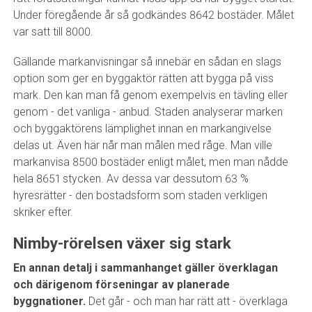
Under föregående år så godkändes 8642 bostäder. Målet
var satt till 8000.
Gällande markanvisningar så innebär en sådan en slags
option som ger en byggaktör rätten att bygga på viss
mark. Den kan man få genom exempelvis en tävling eller
genom - det vanliga - anbud. Staden analyserar marken
och byggaktörens lämplighet innan en markangivelse
delas ut. Även här når man målen med råge. Man ville
markanvisa 8500 bostäder enligt målet, men man nådde
hela 8651 stycken. Av dessa var dessutom 63 %
hyresrätter - den bostadsform som staden verkligen
skriker efter.
Nimby-rörelsen växer sig stark
En annan detalj i sammanhanget gäller överklagan
och därigenom förseningar av planerade
byggnationer.
Det går - och man har rätt att - överklaga