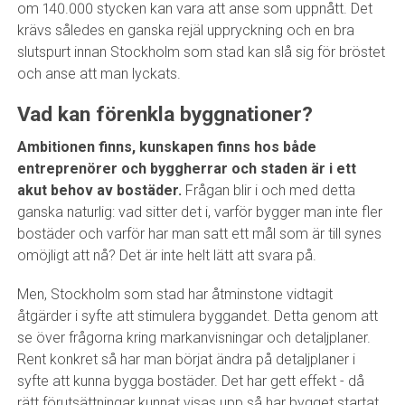
om 140.000 stycken kan vara att anse som uppnått. Det
krävs således en ganska rejäl uppryckning och en bra
slutspurt innan Stockholm som stad kan slå sig för bröstet
och anse att man lyckats.
Vad kan förenkla byggnationer?
Ambitionen finns, kunskapen finns hos både
entreprenörer och byggherrar och staden är i ett
akut behov av bostäder.
Frågan blir i och med detta
ganska naturlig: vad sitter det i, varför bygger man inte fler
bostäder och varför har man satt ett mål som är till synes
omöjligt att nå? Det är inte helt lätt att svara på.
Men, Stockholm som stad har åtminstone vidtagit
åtgärder i syfte att stimulera byggandet. Detta genom att
se över frågorna kring markanvisningar och detaljplaner.
Rent konkret så har man börjat ändra på detaljplaner i
syfte att kunna bygga bostäder. Det har gett effekt - då
rätt förutsättningar kunnat visas upp så har bygget startat.