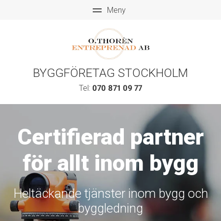
BYGGFÖRETAG STOCKHOLM
Tel:
070 871 09 77
Certifierad partner
för allt inom bygg
Heltäckande tjänster inom bygg och
byggledning